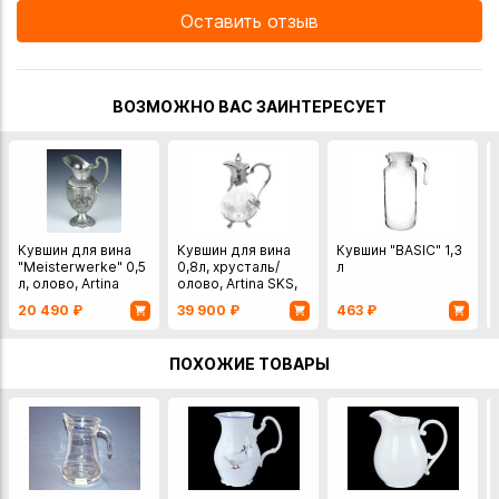
Оставить отзыв
ВОЗМОЖНО ВАС ЗАИНТЕРЕСУЕТ
Кувшин для вина
Кувшин для вина
Кувшин "BASIC" 1,3
"Meisterwerke" 0,5
0,8л, хрусталь/
л
л, олово, Artina
олово, Artina SKS,
SKS, Германия
Германия
20 490
₽
39 900
₽
463
₽
ПОХОЖИЕ ТОВАРЫ