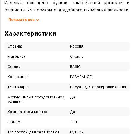
Изделие оснащено ручкой, пластиковой крышкой и
специальным носиком для удобного выливания жидкости.
Совершенные формы и изящный дизайн, несомненно,
Показать все
придутся по душе любителям классического стиля.
Кувшин Pasabahce "Basic" дополнит интерьер вашей кухни
Характеристики
и станет замечательным подарком к любому празднику.
Страна:
Россия
Вы можете купить Кувшин "BASIC" 1,3 л в указанных ниже
Материал:
Стекло
магазинах в Иркутске и в Ангарске, а также сделать заказ
в интернет-магазине с доставкой курьером по Иркутску
Серия:
BASIC
или транспортной компанией по всей России.
Коллекция:
PASABAHCE
Тип товара:
Посуда для сервировки стола
Можно мыть в посудомоечной
Да
машине:
Крышка в комплекте:
Да
Объем:
1.3 л
Тип посуды для сервировки
Кувшин