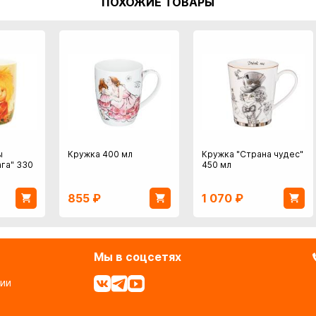
ПОХОЖИЕ ТОВАРЫ
ы
Кружка 400 мл
Кружка "Страна чудес"
га" 330
450 мл
855
₽
1 070
₽
Мы в соцсетях
ии