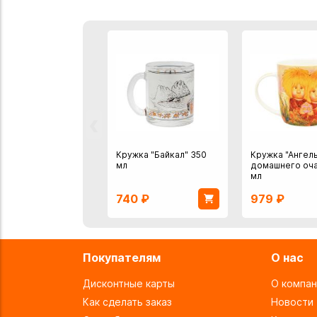
‹
Кружка "Байкал" 350
Кружка "Ангел
мл
домашнего оча
мл
740
₽
979
₽
Покупателям
О нас
Дисконтные карты
О компан
Как сделать заказ
Новости