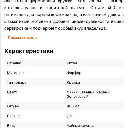
Элегантная фарфоровая кружка "Ход конём" - выбор
интеллектуалов и любителей шахмат. Объём 400 мл
оптимален для порции кофе или чая, а изысканный декор с
шахматными мотивами добавит индивидуальности вашей
сервировке и подчеркнёт особый вкус владельца.
Кружка создана для тех, кто ценит интеллектуальные
Показать все
игры и стильную посуду. Высококачественный фарфор
обеспечивает долговечность изделия и помогает дольше
Характеристики
сохранять температуру напитка.
Художественный декор выполнен с высокой
Страна:
Китай
детализацией:
Материал:
Фарфор
- фон в виде классического шахматного поля создаёт
Тип товара:
Кружка
узнаваемую атмосферу игры;
- шахматные фигуры в чёрно золотой гамме - контрастное
Цвет:
Синий, Зеленый, Черный,
и благородное сочетание;
Золотистый
- чёткие линии и проработка деталей - каждая фигура
Объем:
400 мл
легко узнаваема;
Рисунок:
Да
- устойчивое покрытие - рисунок не стирается при
правильном уходе.
Вид:
Чайные кружки