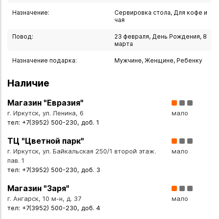
Назначение:
Сервировка стола, Для кофе и
Используйте кружку для:
чая
- подачи кофе, чая, какао и других горячих напитков;
Повод:
23 февраля, День Рождения, 8
- сервировки стола во время дружеских встреч и
марта
интеллектуальных игр;
Назначение подарка:
Мужчине, Женщине, Ребенку
- дополнения коллекции посуды с тематическим декором
(шахматы, интеллектуальные мотивы);
Наличие
- создания тематического декора на рабочем столе или
полке;
Магазин "Евразия"
- подарка любителям шахмат, настольных игр и
г. Иркутск, ул. Ленина, 6
мало
оригинальных аксессуаров.
тел: +7(3952) 500-230, доб. 1
ТЦ "Цветной парк"
Кому подойдёт
г. Иркутск, ул. Байкальская 250/1 второй этаж.
мало
- любителям шахмат и настольных игр;
пав. 1
- ценителям оригинальной посуды с тематическим
тел: +7(3952) 500-230, доб. 3
декором;
Магазин "Заря"
- тем, кто стремится украсить стол стильными и
г. Ангарск, 10 м-н, д. 37
мало
запоминающимися предметами;
тел: +7(3952) 500-230, доб. 4
- коллекционерам кружек с необычными рисунками;