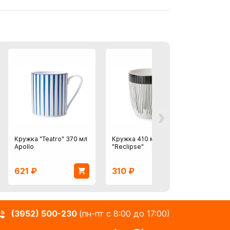
›
Кружка "Teatro" 370 мл
Кружка 410 мл APOLLO
Кружк
Apollo
"Reclipse"
кухня"
621
₽
310
₽
546
(3952) 500-230
(пн-пт с 8:00 до 17:00)