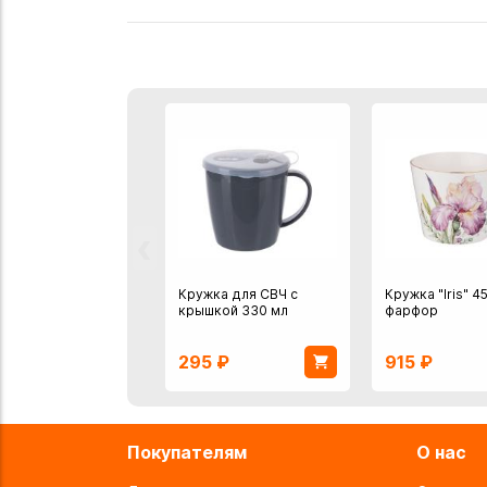
‹
Кружка для СВЧ с
Кружка "Iris" 4
крышкой 330 мл
фарфор
295
₽
915
₽
Покупателям
О нас