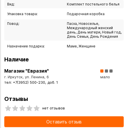
- Универсальность: классический дизайн коллекции
Вид:
Комплект постельного белья
впишется в любой интерьер — от минимализма до
Упаковка товара:
Подарочная коробка
классики.
Повод:
Пасха, Новоселье,
Международный женский
Комплектация (размер «Семейный»):
день, День матери, Новый год,
День Семьи, День Рождения
- пододеяльники: 150х210 см — 2 шт. (застёжка — молния);
- простыня: 230х250 см — 1 шт.;
Назначение подарка:
Маме, Женщине
- наволочки: 50х70 см — 2 шт. (застёжка — клапан); 70х70
Наличие
см — 2 шт. (застёжка — клапан).
- комплектация. 2 пододеяльника, 1 простыня, 4 наволочки
Магазин "Евразия"
— всего 7 предметов.
г. Иркутск, ул. Ленина, 6
мало
тел: +7(3952) 500-230, доб. 1
Ключевые характеристики:
- коллекция: SATIN DE’ LUXE
Отзывы
- размер: семейный;
- материал: сатин;
нет отзывов
- состав: 100 % хлопок;
- плотность ткани: 125 г/м 2
Оставить отзыв