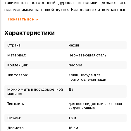
такими как встроенный дуршлаг и носики, делают его
незаменимым на вашей кухне. Безопасные и компактные
ручки, прочная конструкция без заклёпок и
Показать все
универсальное использование на всех видах плит,
включая индукционные, делают его идеальным выбором
Характеристики
как для домашнего, так и для профессионального
использования. Любой шеф-повар оценит его по
Страна:
Чехия
достоинству.
Материал:
Нержавеющая сталь
Вы можете купить Ковш 1,6 л 16 см DONA в указанных ниже
Коллекция:
Nadoba
магазинах в Иркутске и в Ангарске, а также сделать заказ
Тип товара:
Ковш, Посуда для
в интернет-магазине с доставкой курьером по Иркутску
приготовления пищи
или транспортной компанией по всей России.
Можно мыть в посудомоечной
Да
машине:
Тип плиты:
для всех видов плит, включая
индукционные.
Объем:
1.6 л
Диаметр:
16 см