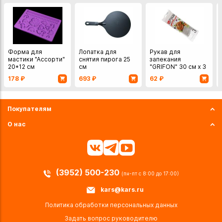
Форма для
Лопатка для
Рукав для
мастики "Ассорти"
снятия пирога 25
запекания
20*12 см
см
"GRIFON" 30 см х 3
м с завязками
178
₽
693
₽
62
₽
Покупателям
О нас
(3952) 500-230
(пн-пт с 8:00 до 17:00)
kars@kars.ru
Политика обработки персональных данных
Задать вопрос руководителю