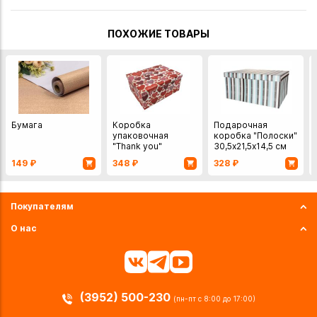
ПОХОЖИЕ ТОВАРЫ
Бумага
Коробка
Подарочная
упаковочная
коробка "Полоски"
"Thank you"
30,5х21,5х14,5 см
30х23х13 см
149
₽
348
₽
328
₽
Покупателям
О нас
(3952) 500-230
(пн-пт с 8:00 до 17:00)