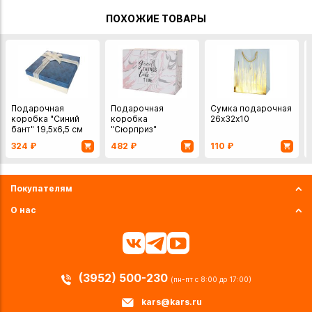
ПОХОЖИЕ ТОВАРЫ
Подарочная
Подарочная
Сумка подарочная
коробка "Синий
коробка
26х32х10
бант" 19,5х6,5 см
"Сюрприз"
24,5х17х11 см
324
₽
482
₽
110
₽
Покупателям
О нас
(3952) 500-230
(пн-пт с 8:00 до 17:00)
kars@kars.ru