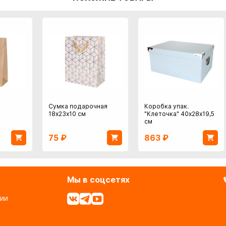
Сумка подарочная
Коробка упак.
18х23х10 см
"Клеточка" 40х28х19,5
см
75
₽
863
₽
Мы в соцсетях
ии