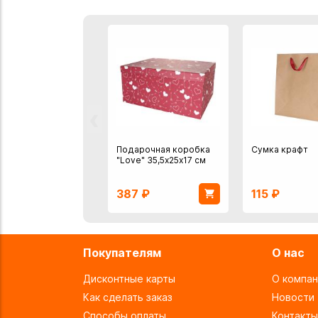
‹
Подарочная коробка
Сумка крафт
"Love" 35,5х25х17 см
387
₽
115
₽
Покупателям
О нас
Дисконтные карты
О компан
Как сделать заказ
Новости
Способы оплаты
Контакты