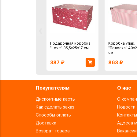
‹
Подарочная коробка
Коробка упак.
"Love" 35,5х25х17 см
"Полоска" 40х2
см
387
₽
863
₽
Покупателям
О нас
Дисконтные карты
О компан
Как сделать заказ
Новости
Способы оплаты
Контакты
Доставка
Адреса м
Возврат товара
Вакансии