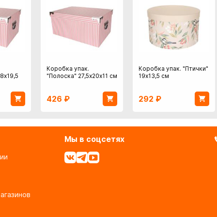
Коробка упак.
Коробка упак. "Птички"
8х19,5
"Полоска" 27,5х20х11 см
19х13,5 см
426
₽
292
₽
Мы в соцсетях
ии
агазинов