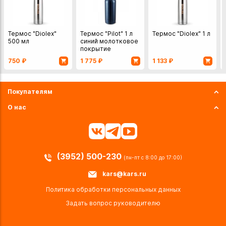
Термос "Diolex"
Термос "Pilot" 1 л
Термос "Diolex" 1 л
500 мл
синий молотковое
покрытие
750
₽
1 775
₽
1 133
₽
Покупателям
О нас
(3952) 500-230
(пн-пт с 8:00 до 17:00)
kars@kars.ru
Политика обработки персональных данных
Задать вопрос руководителю