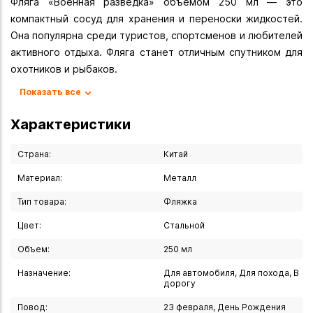
Фляга «Военная разведка» объёмом 250 мл — это
компактный сосуд для хранения и переноски жидкостей.
Она популярна среди туристов, спортсменов и любителей
активного отдыха. Фляга станет отличным спутником для
охотников и рыбаков.
Фляга предназначена для хранения и перевозки питьевой
Показать все
воды и горячих напитков, включая алкоголь. Также её
можно использовать для безалкогольных напитков,
Характеристики
антисептиков или жидкостей для розжига.
Фляга изготовлена из высококачественных, прочных и
Страна:
Китай
долговечных материалов, которые не впитывают запахи и
Материал:
Металл
не влияют на вкус содержимого. Герметичная крышка с
Тип товара:
Фляжка
резьбой надёжно защищает содержимое от протекания.
Ровные швы и минималистичный дизайн делают эту флягу
Цвет:
Стальной
прекрасным подарком для мужчины.
Объем:
250 мл
Благодаря удобной форме и размерам флягу легко носить
с собой, она помещается в нагрудный карман. Если вы не
Назначение:
Для автомобиля, Для похода, В
дорогу
знаете, что подарить настоящему мужчине, фляга станет
практичным и стильным подарком на любой праздник.
Повод:
23 февраля, День Рождения