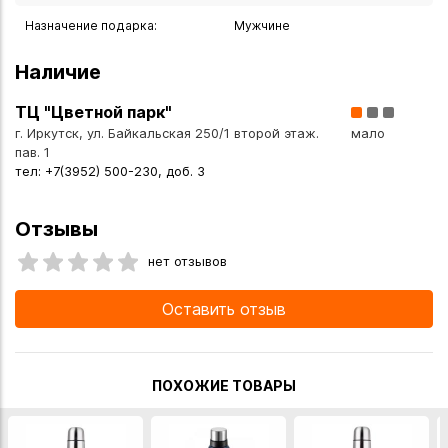
Порадуйте своих близких: друзей, коллег, мужа, отца,
Назначение подарка:
Мужчине
сына, друга — этим необычным и оригинальным подарком.
Фляжка "Военная разведка" 250 мл
Наличие
Вы можете купить Фляжка "Военная разведка" 250 мл
ТЦ "Цветной парк"
металл в указанных ниже магазинах в Иркутске и в
г. Иркутск, ул. Байкальская 250/1 второй этаж.
мало
Ангарске, а также сделать заказ в интернет-магазине с
пав. 1
доставкой курьером по Иркутску или транспортной
тел: +7(3952) 500-230, доб. 3
компанией по всей России.
Отзывы
нет отзывов
Оставить отзыв
ПОХОЖИЕ ТОВАРЫ