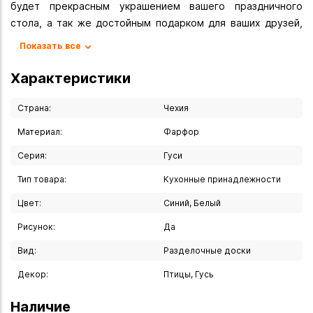
будет прекрасным украшением вашего праздничного
стола, а так же достойным подарком для ваших друзей,
коллег, знакомых.
Показать все
Все изделия изготовлены на современном оборудовании,
Характеристики
с использованием более чем двухвековых традиций
старых мастеров. Высокое качество и уникальный дизайн
Страна:
Чехия
изделий, сделали признанным мировым лидером в
Материал:
Фарфор
производстве посуды из высококачественного Чешского
Серия:
Гуси
фарфора. Вся посуда из Чешского фарфора
сертифицирована по Европейским и Российским
Тип товара:
Кухонные принадлежности
стандартам.
Цвет:
Синий, Белый
Вы можете купить Доска для сыра "Гуси" в указанных
Рисунок:
Да
ниже магазинах в Иркутске и в Ангарске, а также сделать
Вид:
Разделочные доски
заказ в интернет-магазине с доставкой курьером по
Иркутску или транспортной компанией по всей России.
Декор:
Птицы, Гусь
Наличие