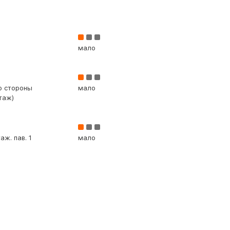
мало
со стороны
мало
таж)
аж. пав. 1
мало