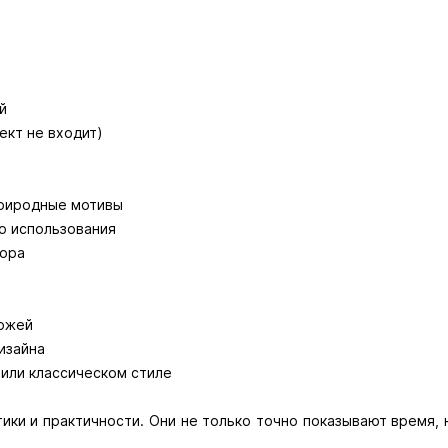
й
лект не входит)
природные мотивы
о использования
кора
хожей
изайна
 или классическом стиле
ики и практичности. Они не только точно показывают время, 