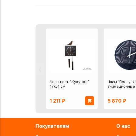
‹
Часы наст. "Кукушка"
Часы "Прогулка
17х51 см
анимационные 
1 211
₽
5 870
₽
Покупателям
О нас