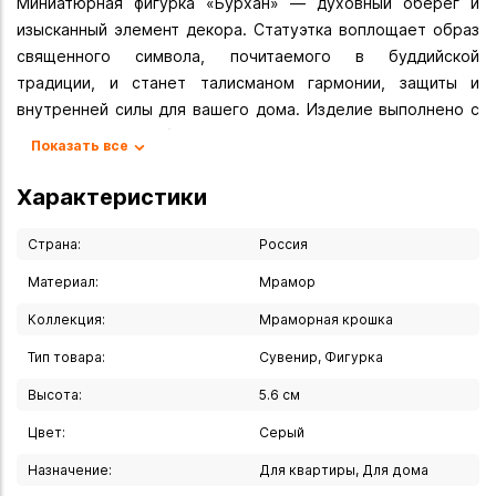
Миниатюрная фигурка «Бурхан» — духовный оберег и
изысканный элемент декора. Статуэтка воплощает образ
священного символа, почитаемого в буддийской
традиции, и станет талисманом гармонии, защиты и
внутренней силы для вашего дома. Изделие выполнено с
деликатной проработкой деталей: спокойное выражение
Показать все
лица, традиционные черты образа создают атмосферу
умиротворения.
Характеристики
Материал — мраморная крошка — придаёт статуэтке
благородный вид. Серый цвет универсален: фигурка
Страна:
Россия
гармонично впишется в разные стили интерьера — от
Материал:
Мрамор
минимализма и скандинавского до этно и бохо.
Коллекция:
Мраморная крошка
Где разместить:
Тип товара:
Сувенир, Фигурка
- на алтаре или в зоне медитации — для создания
Высота:
5.6 см
духовной атмосферы;
- на книжной полке или стеллаже — как акцентный
Цвет:
Серый
элемент;
Назначение:
Для квартиры, Для дома
- на рабочем столе — для обретения душевного