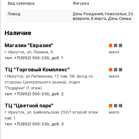
равновесия и концентрации;
Вид сувенира:
Фигурка
- в гостиной — на консольной тумбе или журнальном
Повод:
День Рождения, Новоселье, 23
столике;
февраля, 8 марта, День Семьи
- в спальне — на прикроватной тумбочке (способствует
Наличие
спокойствию и крепкому сну);
- в детской комнате — как предмет для знакомства с
Магазин "Евразия"
культурными традициями;
г. Иркутск, ул. Ленина, 6
мало
- в офисе — на столе или полке для поддержания
тел: +7(3952) 500-230, доб. 1
гармонии в коллективе;
ТЦ "Торговый Комплекс"
- в коллекции духовных символов и оберегов.
г.Иркутск, ул.Литвинова, 17, пав. 58. (вход со
мало
стороны Центрального рынка), отдел
Особенности изделия:
"Подарки" (1 этаж)
высота 5,6 см — компактный размер для размещения на
тел: +7(3952) 500-230, доб. 2
любой поверхности;
ТЦ "Цветной парк"
материал — мраморная крошка: прочная, влагостойкая,
г. Иркутск, ул. Байкальская 250/1 второй этаж.
мало
устойчива к выцветанию;
пав. 1
серый цвет — легко сочетается с разными оттенками и
тел: +7(3952) 500-230, доб. 3
стилями;
детализированная проработка черт лица и силуэта;