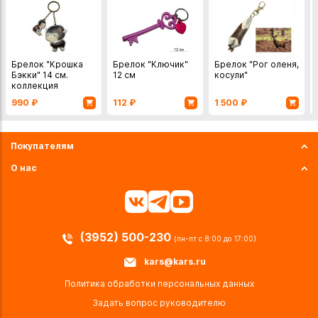
Брелок "Крошка
Брелок "Ключик"
Брелок "Рог оленя,
Бэкки" 14 см.
12 см
косули"
коллекция
Homeless.
990
₽
112
₽
1 500
₽
Покупателям
О нас
(3952) 500-230
(пн-пт с 8:00 до 17:00)
kars@kars.ru
Политика обработки персональных данных
Задать вопрос руководителю