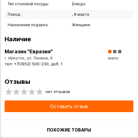
также сделать заказ в интернет-магазине с доставкой
Тип столовой посуды:
Блюдо
курьером по Иркутску или транспортной компанией по
Повод:
, 8 марта
всей России.
Назначение подарка:
Женщине
Наличие
Магазин "Евразия"
г. Иркутск, ул. Ленина, 6
мало
тел: +7(3952) 500-230, доб. 1
Отзывы
нет отзывов
Оставить отзыв
ПОХОЖИЕ ТОВАРЫ