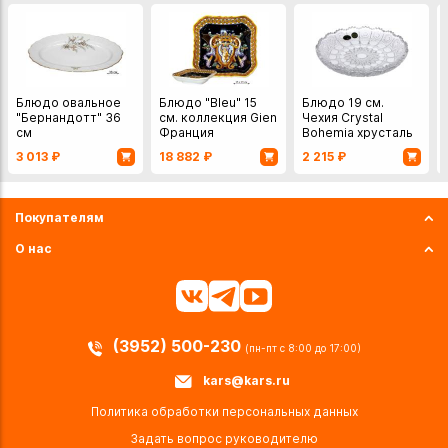
Блюдо овальное
Блюдо "Bleu" 15
Блюдо 19 см.
"Бернандотт" 36
см. коллекция Gien
Чехия Crystal
см
Франция
Bohemia хрусталь
3 013
₽
18 882
₽
2 215
₽
Покупателям
О нас
(3952) 500-230
(пн-пт с 8:00 до 17:00)
kars@kars.ru
Политика обработки персональных данных
Задать вопрос руководителю