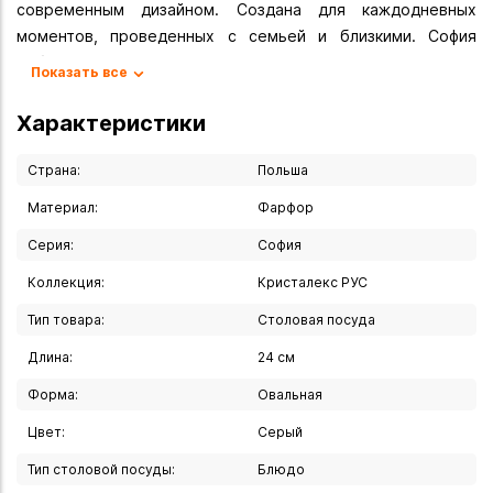
современным дизайном. Создана для каждодневных
моментов, проведенных с семьей и близкими. София
соблазнит изяществом тех, кто ценит эстетику и
Показать все
праздность повседневных, казалось бы «обычных» блюд.
Серые фарфоровые работы украшены тиснением, что
Характеристики
добавляет их уникальности, подчеркивая тонкий характер
посуды.
Страна:
Польша
Материал:
Фарфор
Вы можете купить Блюдо овальное "София" 24 см в
указанных ниже магазинах в Иркутске и в Ангарске, а
Серия:
София
также сделать заказ в интернет-магазине с доставкой
Коллекция:
Кристалекс РУС
курьером по Иркутску или транспортной компанией по
всей России.
Тип товара:
Столовая посуда
Длина:
24 см
Форма:
Овальная
Цвет:
Серый
Тип столовой посуды:
Блюдо