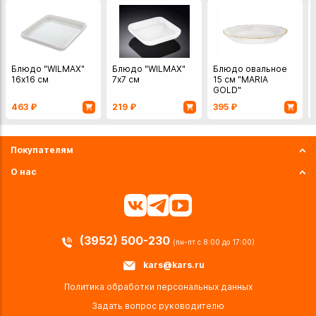
Блюдо "WILMAX"
Блюдо "WILMAX"
Блюдо овальное
16х16 см
7х7 см
15 см "MARIA
GOLD"
463
₽
219
₽
395
₽
Покупателям
О нас
(3952) 500-230
(пн-пт с 8:00 до 17:00)
kars@kars.ru
Политика обработки персональных данных
Задать вопрос руководителю