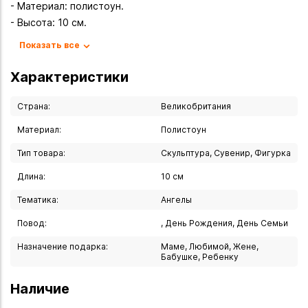
- Материал: полистоун.
- Высота: 10 см.
- Тип: сувенир.
Показать все
Описание
Характеристики
- Миниатюрный сувенир «Барабан» — изящный подарок
для ценителей музыки и творческих личностей.
Страна:
Великобритания
Компактная фигурка воспроизводит образ музыкального
Материал:
Полистоун
инструмента с детальной проработкой элементов,
Тип товара:
Скульптура, Сувенир, Фигурка
сочетая эстетику и символическое значение. Изделие из
полистоуна отличается прочностью и долговечностью,
Длина:
10 см
сохраняя первоначальный вид даже при активном
Тематика:
Ангелы
использовании.
Повод:
, День Рождения, День Семьи
Почему этот сувенир — удачный выбор для музыканта?
Назначение подарка:
Маме, Любимой, Жене,
- Символическая ценность. Барабан — один из
Бабушке, Ребенку
древнейших музыкальных инструментов,
олицетворяющий ритм, энергию и творческую силу. Такой
Наличие
подарок подчеркнёт связь получателя с миром музыки.