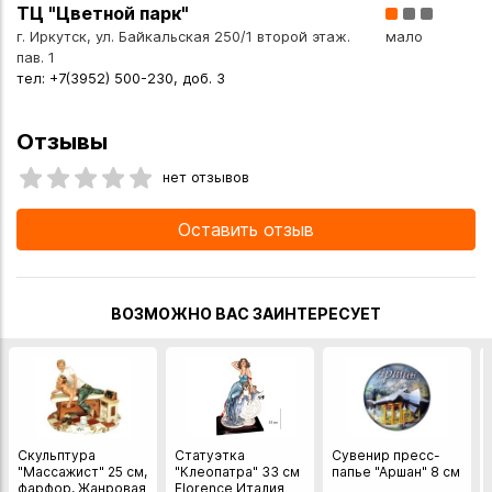
ТЦ "Цветной парк"
- Универсальность. Подходит как профессиональным
г. Иркутск, ул. Байкальская 250/1 второй этаж.
мало
музыкантам, так и любителям, которые ценят музыку как
пав. 1
часть жизни.
тел: +7(3952) 500-230, доб. 3
- Эстетика и детализация. Тщательная проработка
текстуры и форм делает сувенир визуально
Отзывы
привлекательным — он может стать элементом декора
рабочего стола, полки или музыкальной студии.
нет отзывов
Оставить отзыв
Качество материала. Полистоун:
- устойчив к механическим повреждениям;
- не выцветает со временем;
ВОЗМОЖНО ВАС ЗАИНТЕРЕСУЕТ
Кому подойдёт этот сувенир?
- Музыкантам (барабанщикам, перкуссионистам,
композиторам).
- Преподавателям музыки и музыкальным руководителям.
- Участникам творческих коллективов (групп, оркестров,
Скульптура
Статуэтка
Сувенир пресс-
ансамблей).
"Массажист" 25 см,
"Клеопатра" 33 см
папье "Аршан" 8 см
фарфор, Жанровая
Florence Италия