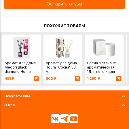
Оставить отзыв
ПОХОЖИЕ ТОВАРЫ
Аромат для дома
Аромат для дома
Свеча в стакане
Medori Black
Roura "Сосна" 50
ароматическая
diamond Home
мл
"Для него и для
Perfume 50мл
неё"
451
₽
802
₽
1 250
₽
Покупателям
О нас