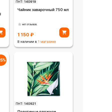
ПНТ:
140919
Чайник заварочный 750 мл
0
нет отзывов
1 150
₽
В наличии в
1 магазине
25%
ПНТ:
140921
Полотенце пляжное