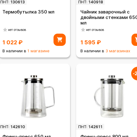
ПНТ:
130613
ПНТ:
140918
Термобутылка 350 мл
Чайник заварочный с
двойными стенками 65
мл
нет отзывов
нет отзывов
1 022
₽
1 595
₽
В наличии в
1 магазине
В наличии в
3 магазинах
-
ПНТ:
142610
ПНТ:
142611
Френч-пресс 650 мл.
Френч-пресс 800 мл.